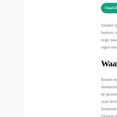
ChatG
Strakke l
hoeken, v
oogt, maa
eigen ni
Waar
Ronde en 
domineren
de groots
onze leef
looproute
kleinere 