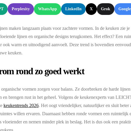
PT
Perplexity
WhatsApp
LinkedIn
X
Grok
Google
ijnen maken langzaam plaats voor zachtere vormen. In de keuken zie je
loeiende lijnen en organische designs terugkomen. Het effect? Een ruim
r ook warm en uitnodigend aanvoelt. Deze trend is bovendien eenvoudig
euwe keuken.
om rond zo goed werkt
organische vormen zorgen voor balans. Ze doorbreken de harde lijnen
 en brengen rust in het geheel. Volgens de keukenexperts van LEICHT
te
keukentrends 2026
. Het oogt vriendelijker, natuurlijker en sluit beter
ruimtes willen ervaren. Daarnaast hebben ronde vormen een ruimtelijk 
s vloeiender en nemen minder plek in beslag. Het is dus ook een prakti
keukens.