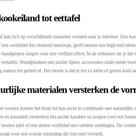
ookeiland tot eettafel
d laat zich op verschillende manieren vertalen naar je interieur. Een k
 een werkblad dat vloeiend meeloopt, geeft meteen een high-end uitstra
 handgrepen zorgen voor een verfijnd effect. In de eetkamer zie je het 
eettafels. Wandplanken met zachte lijnen, accessoires zoals ronde borr
ng maken het geheel af. Het mooie is dat je het zo klein of groots kunt aa
urlijke materialen versterken de vo
e vormen komen het beste tot hun recht in combinatie met natuurlijke 
en en keramiek versterken het zachte karakter en zorgen voor een har
 houten tafel of een stenen werkblad met subtiele rondingen. De comb
zorgt voor een warme uitstraling die niet snel verveelt.