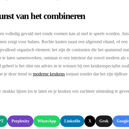
unst van het combineren
n volledig gevuld met ronde vormen kan al snel te speels worden. Juis
ijnen zorgt voor balans. Rechte kasten naast een afgerond eiland, of ee
pvallend organisch element: het zijn de contrasten die het spannend m
r te laten samenwerken, ontstaat er een interieur dat zowel modern als s
 geheel is het slim om advies in te winnen bij een keukenspecialist zo
oe je deze trend in
moderne keukens
toepast zonder dat het zijn tijdloze 
e strakke lijnen los te laten en je keuken een zachtere uitstraling te geve
:
PT
Perplexity
WhatsApp
LinkedIn
X
Grok
Google