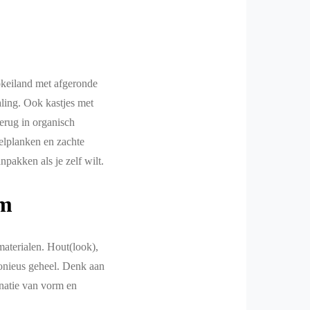
ookeiland met afgeronde
ling. Ook kastjes met
terug in organisch
elplanken en zachte
npakken als je zelf wilt.
rm
materialen. Hout(look),
monieus geheel. Denk aan
inatie van vorm en