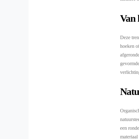
Van k
Deze tren
hoeken of
afgeronde
gevormde 
verlichti
Natu
Organisch
natuurste
een ronde
materiaal 