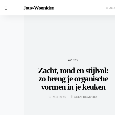
JouwWoonidee
WON
WONEN
Zacht, rond en stijlvol:
zo breng je organische
vormen in je keuken
13 MEI 2026
GEEN REACTIES