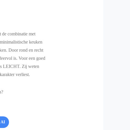
t de combinatie met
n minimalistische keuken
aken. Door rond en recht
feervol is. Voor een goed
als LEICHT. Zij weten
karakter verliest.
n?
 AI