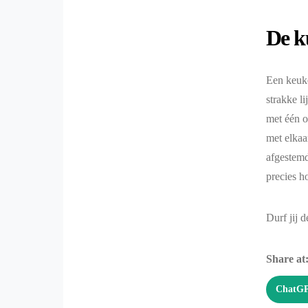
De k
Een keuke
strakke l
met één o
met elkaa
afgestemd
precies h
Durf jij d
Share at
ChatG