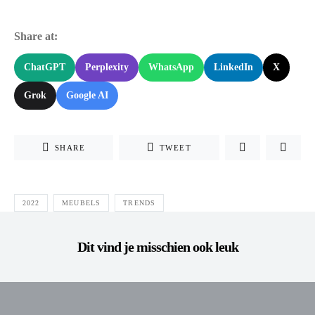
Share at:
ChatGPT
Perplexity
WhatsApp
LinkedIn
X
Grok
Google AI
SHARE
TWEET
2022
MEUBELS
TRENDS
Dit vind je misschien ook leuk