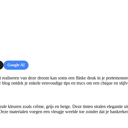
Google AI
t realiseren van deze droom kan soms een flinke deuk in je portemonn
e blog ontdek je enkele eenvoudige tips en trucs om een chique en stijlvo
rale kleuren zoals crème, grijs en beige. Deze tinten stralen elegantie u
 Deze materialen voegen een vleugje weelde toe zonder dat je bankrekeni