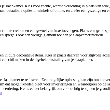
an je slaapkamer. Kies voor zachte, warme verlichting in plaats van felle
r betaalbare opties in winkels of online, en creëer een gezellige en el
an ruimte creëren en een gevoel van luxe toevoegen. Plaats een grote spi
gen spiegels ook een vleugje glamour toe aan je slaapkamerinterieur.
ren in dure decoratieve items. Kies in plaats daarvan voor stijlvolle acce
 verschil maken in de algehele uitstraling van je slaapkamer.
e slaapkamer te realiseren. Een mogelijke oplossing kan zijn om te ov
form dat mogelijkheden biedt voor investeringen en waardegroei op de l
eerdering. Het is echter belangrijk om voorzichtig te zijn en je grondi
eu
.