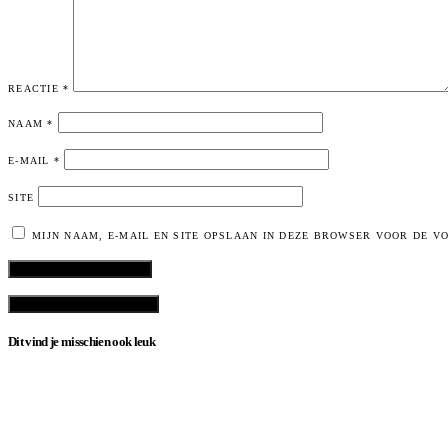
REACTIE
*
NAAM
*
E-MAIL
*
SITE
MIJN NAAM, E-MAIL EN SITE OPSLAAN IN DEZE BROWSER VOOR DE V
VIEW COMMENTS (0)
Dit vind je misschien ook leuk