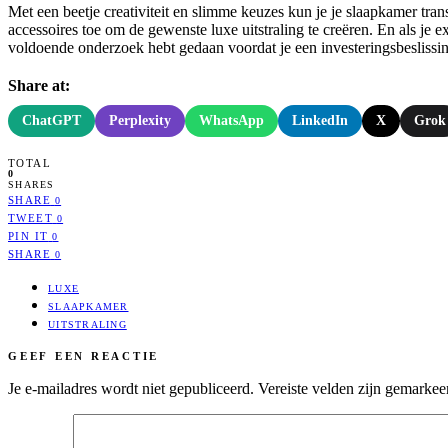
Met een beetje creativiteit en slimme keuzes kun je je slaapkamer transf
accessoires toe om de gewenste luxe uitstraling te creëren. En als je 
voldoende onderzoek hebt gedaan voordat je een investeringsbeslissin
Share at:
ChatGPT
Perplexity
WhatsApp
LinkedIn
X
Grok
TOTAL
0
SHARES
SHARE
0
TWEET
0
PIN IT
0
SHARE
0
LUXE
SLAAPKAMER
UITSTRALING
GEEF EEN REACTIE
Je e-mailadres wordt niet gepubliceerd.
Vereiste velden zijn gemarke