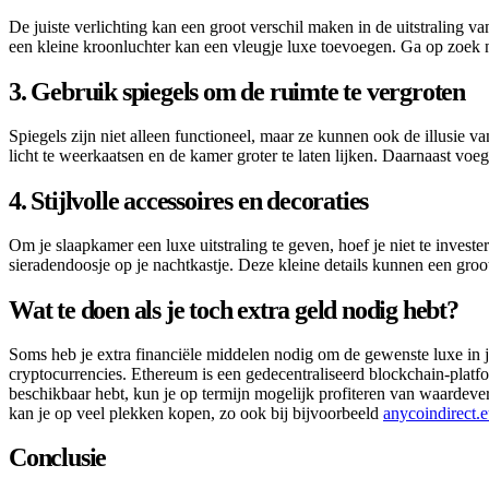
De juiste verlichting kan een groot verschil maken in de uitstraling v
een kleine kroonluchter kan een vleugje luxe toevoegen. Ga op zoek naa
3. Gebruik spiegels om de ruimte te vergroten
Spiegels zijn niet alleen functioneel, maar ze kunnen ook de illusie v
licht te weerkaatsen en de kamer groter te laten lijken. Daarnaast voe
4. Stijlvolle accessoires en decoraties
Om je slaapkamer een luxe uitstraling te geven, hoef je niet te investe
sieradendoosje op je nachtkastje. Deze kleine details kunnen een groot
Wat te doen als je toch extra geld nodig hebt?
Soms heb je extra financiële middelen nodig om de gewenste luxe in j
cryptocurrencies. Ethereum is een gedecentraliseerd blockchain-plat
beschikbaar hebt, kun je op termijn mogelijk profiteren van waardeverm
kan je op veel plekken kopen, zo ook bij bijvoorbeeld
anycoindirect.
Conclusie