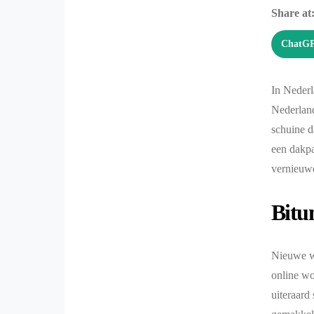
Share at
ChatG
In Nederl
Nederland
schuine d
een dakpa
vernieuwe
Bitu
Nieuwe w
online wo
uiteraard