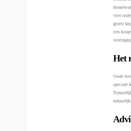
hemelwate
veel onde
groen lan
een koopw
verenigin
Het 
Oude boer
speciale 
Natuurlij
natuurlij
Advi