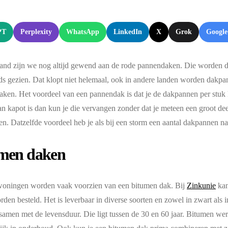
:
PT
Perplexity
WhatsApp
LinkedIn
X
Grok
Google
and zijn we nog altijd gewend aan de rode pannendaken. Die worden d
s gezien. Dat klopt niet helemaal, ook in andere landen worden dakpa
aken. Het voordeel van een pannendak is dat je de dakpannen per stuk 
n kapot is dan kun je die vervangen zonder dat je meteen een groot de
n. Datzelfde voordeel heb je als bij een storm een aantal dakpannen 
men daken
oningen worden vaak voorzien van een bitumen dak. Bij
Zinkunie
kan
rden besteld. Het is leverbaar in diverse soorten en zowel in zwart als i
 samen met de levensduur. Die ligt tussen de 30 en 60 jaar. Bitumen werk