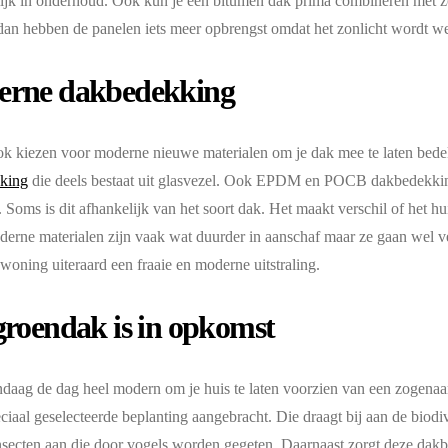
jk in onderhoud. Ook kun je een bitumen dak prima combineren met zo
dan hebben de panelen iets meer opbrengst omdat het zonlicht wordt we
rne dakbedekking
ok kiezen voor moderne nieuwe materialen om je dak mee te laten bede
king
die deels bestaat uit glasvezel. Ook EPDM en POCB dakbedekk
. Soms is dit afhankelijk van het soort dak. Het maakt verschil of het hu
derne materialen zijn vaak wat duurder in aanschaf maar ze gaan wel ve
woning uiteraard een fraaie en moderne uitstraling.
groendak is in opkomst
ndaag de dag heel modern om je huis te laten voorzien van een zogen
ciaal geselecteerde beplanting aangebracht. Die draagt bij aan de biodiv
nsecten aan die door vogels worden gegeten. Daarnaast zorgt deze dakb