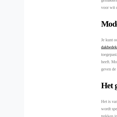
gemakkeli
voor wit 
Mode
Je kunt o
dakbedek
toegepast
heeft. Mo
geven de 
Het 
Het is va
wordt spe
trekken i