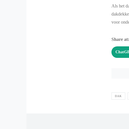
Als het d
dakdekker
voor onde
Share at
ChatG
DAK