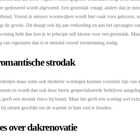
r gedoseerd wordt afgevoerd. Een groendak vraagt, anders dan je miss
rhoud. Vooral in nieuwe woonwijken wordt hier vaak voor gekozen, s
gs de gevels. Dit draagt ook bij aan verkoeling en aan het opvangen van
oning hebt dan kun je in principe zelf kiezen voor een groendak. Maak
g van eigenaren dan is er meestal vooraf toestemming nodig.
romantische strodak
derijen maar soms ook moderne woningen kunnen voorzien zijn van ee
kennis en wordt dan ook door hierin gespecialiseerde bedrijven aangel
k geeft een strodak risico bij brand. Maar het geeft een woning wel extr
k bij uitstek geschikt om de warmte in huis vast te houden.
es over dakrenovatie