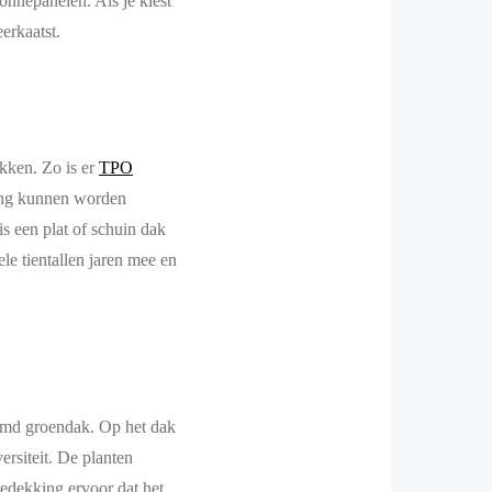
nnepanelen. Als je kiest
erkaatst.
kken. Zo is er
TPO
ing kunnen worden
is een plat of schuin dak
le tientallen jaren mee en
aamd groendak. Op het dak
ersiteit. De planten
edekking ervoor dat het