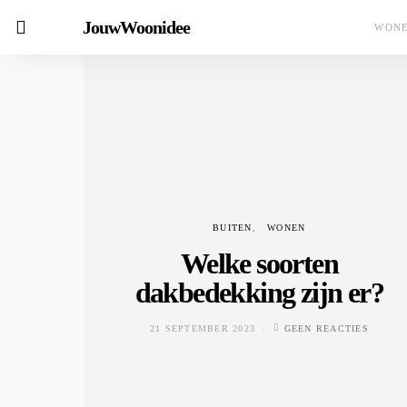
JouwWoonidee
WON
BUITEN
WONEN
Welke soorten
dakbedekking zijn er?
21 SEPTEMBER 2023
GEEN REACTIES