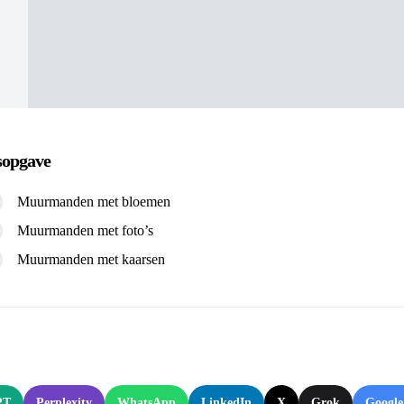
sopgave
Muurmanden met bloemen
Muurmanden met foto’s
Muurmanden met kaarsen
:
PT
Perplexity
WhatsApp
LinkedIn
X
Grok
Google