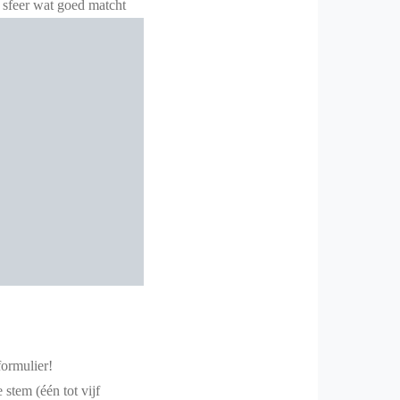
e sfeer wat goed matcht
formulier!
 stem (één tot vijf