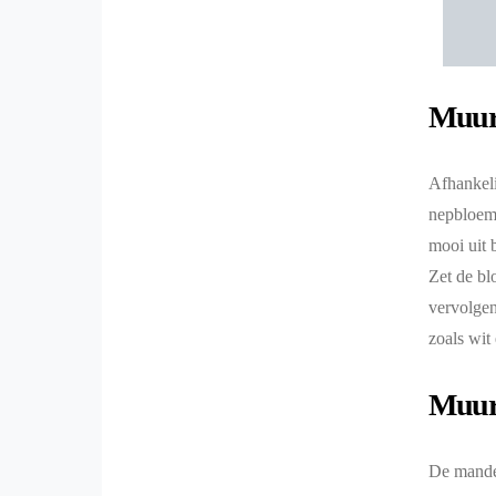
Muur
Afhankeli
nepbloeme
mooi uit b
Zet de blo
vervolgen
zoals wit
Muur
De manden