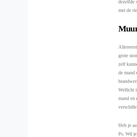
dezelfde 
met de ri
Muur
Allereers
grote st
zelf kunn
de mand e
brandwer
Wellicht 
mand en e
verschill
Heb je aa
Ps. Wil je