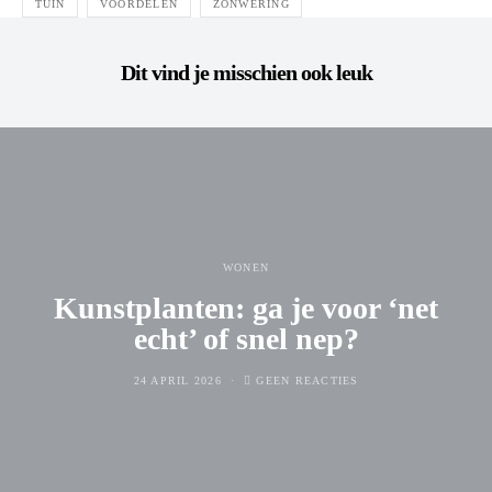
TUIN
VOORDELEN
ZONWERING
Dit vind je misschien ook leuk
WONEN
Kunstplanten: ga je voor ‘net
echt’ of snel nep?
24 APRIL 2026
GEEN REACTIES