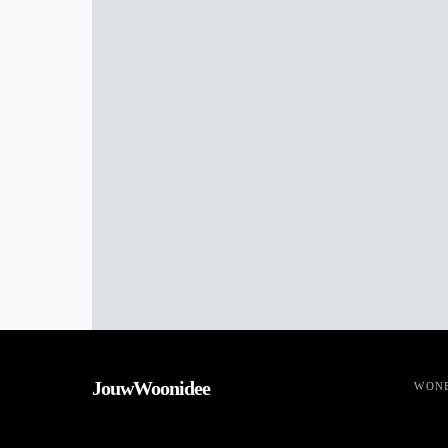
JouwWoonidee
WON