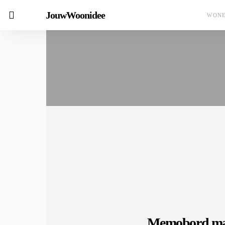
JouwWoonidee
WON
Memobord mak