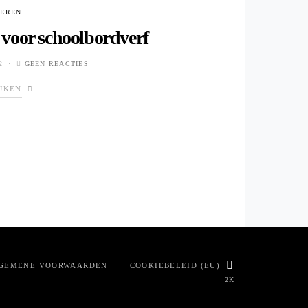
DEREN
ef voor schoolbordverf
2
GEEN REACTIES
IJKEN
GEMENE VOORWAARDEN
COOKIEBELEID (EU)
2K