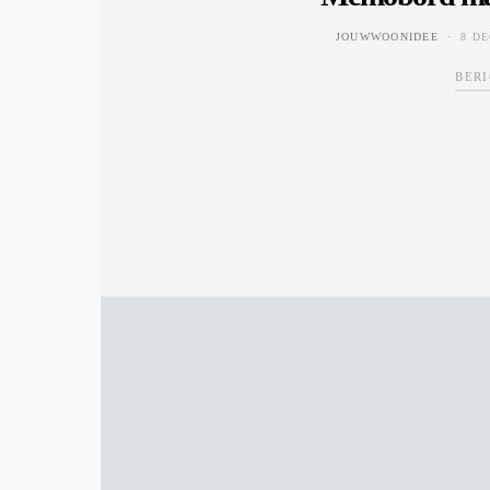
JOUWWOONIDEE
8 D
BERI