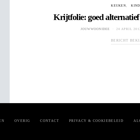
KEUKEN
KIN
Krijtfolie: goed alternati
JOUWWOONIDEE
24 APRIL 201
BERICHT BEK
EN
OVERIG
CONTACT
PRIVACY & COOKIEBELEID
AL