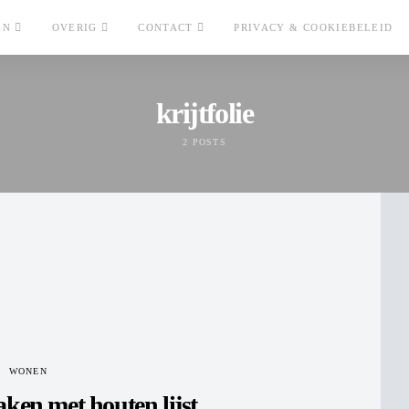
EN
OVERIG
CONTACT
PRIVACY & COOKIEBELEID
krijtfolie
2 POSTS
WONEN
en met houten lijst